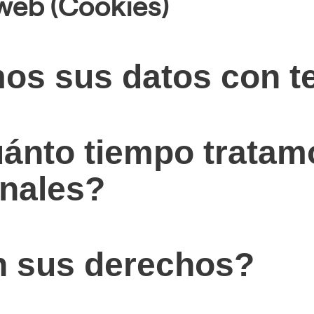
web (Cookies)
os sus datos con t
ánto tiempo tratam
onales?
n sus derechos?