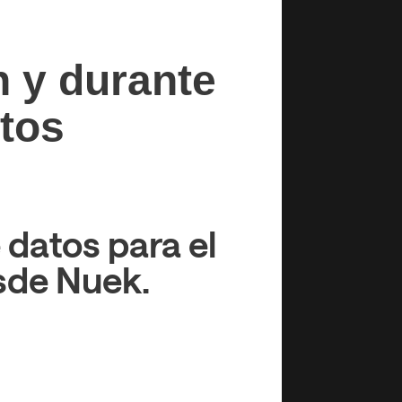
n y durante
atos
 datos para el
sde Nuek.