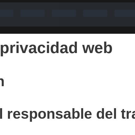
e privacidad web
n
l responsable del t