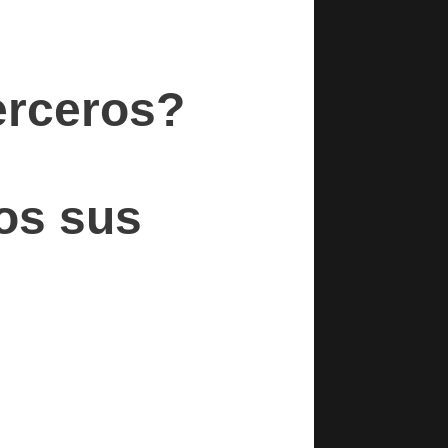
erceros?
os sus