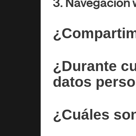
3. Navegación 
¿Compartim
¿Durante cu
datos pers
¿Cuáles so